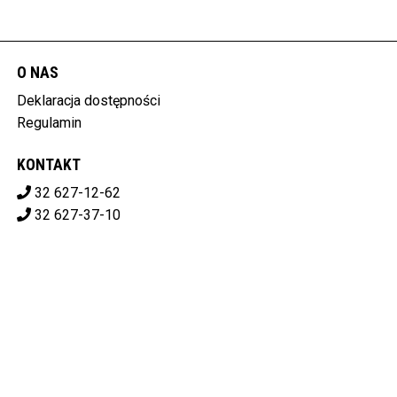
O NAS
Deklaracja dostępności
Regulamin
KONTAKT
32 627-12-62
32 627-37-10
ale.kino.libiaz@gmail.com
ALE!KINO LIBIĄSKIE CENTRUM KULTURY
ul. Górnicza 1 32-590 Libiąż
628-10-07-119