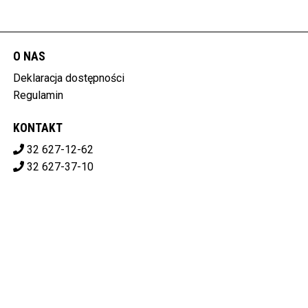
O NAS
Deklaracja dostępności
Regulamin
KONTAKT
32 627-12-62
32 627-37-10
ale.kino.libiaz@gmail.com
ALE!KINO LIBIĄSKIE CENTRUM KULTURY
ul. Górnicza 1, 32-590 Libiąż
628-10-07-119