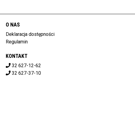
O NAS
Deklaracja dostępności
Regulamin
KONTAKT
32 627-12-62
32 627-37-10
ale.kino.libiaz@gmail.com
ALE!KINO LIBIĄSKIE CENTRUM KULTURY
ul. Górnicza 1, 32-590 Libiąż
628-10-07-119