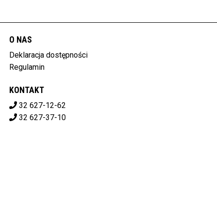
O NAS
Deklaracja dostępności
Regulamin
KONTAKT
32 627-12-62
32 627-37-10
ale.kino.libiaz@gmail.com
ALE!KINO LIBIĄSKIE CENTRUM KULTURY
ul. Górnicza 1, 32-590 Libiąż
628-10-07-119