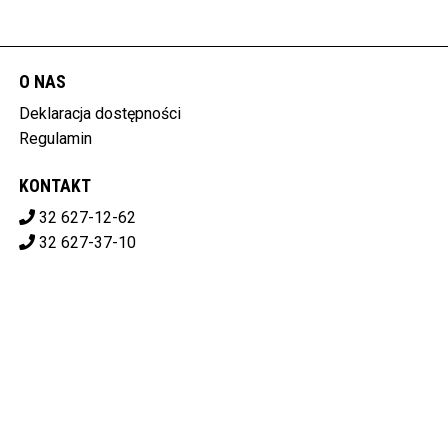
O NAS
Deklaracja dostępności
Regulamin
KONTAKT
32 627-12-62
32 627-37-10
ale.kino.libiaz@gmail.com
ALE!KINO LIBIĄSKIE CENTRUM KULTURY
ul. Górnicza 1, 32-590 Libiąż
628-10-07-119