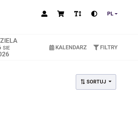
PL
DZIELA
6
KALENDARZ
FILTRY
SIE
026
SORTUJ